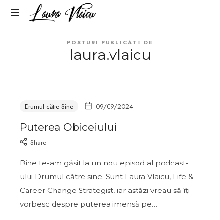
LAURA
Life
VLAICU
POSTURI PUBLICATE DE
&
laura.vlaicu
Career
Change
Strategist
Drumul către Sine
09/09/2024
Puterea Obiceiului
Share
Bine te-am găsit la un nou episod al podcast-
ului Drumul către sine. Sunt Laura Vlaicu, Life &
Career Change Strategist, iar astăzi vreau să îți
vorbesc despre puterea imensă pe…