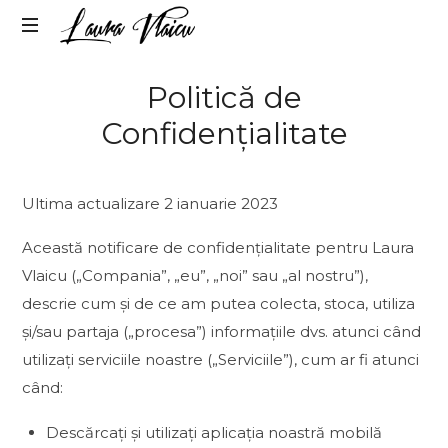
LAURA
Life
VLAICU
Politică de
&
Career
Confidențialitate
Change
Strategist
Ultima actualizare 2 ianuarie 2023
Această notificare de confidențialitate pentru Laura
Vlaicu („Compania”, „eu”, „noi” sau „al nostru”),
descrie cum și de ce am putea colecta, stoca, utiliza
și/sau partaja („procesa”) informațiile dvs. atunci când
utilizați serviciile noastre („Serviciile”), cum ar fi atunci
când:
Descărcați și utilizați aplicația noastră mobilă