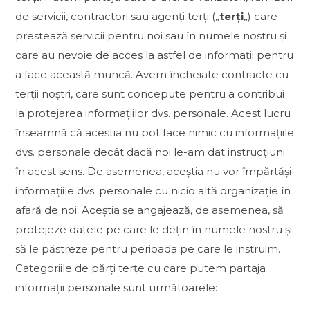
de servicii, contractori sau agenți terți („
terți
„) care
prestează servicii pentru noi sau în numele nostru și
care au nevoie de acces la astfel de informații pentru
a face această muncă. Avem încheiate contracte cu
terții noștri, care sunt concepute pentru a contribui
la protejarea informațiilor dvs. personale. Acest lucru
înseamnă că aceștia nu pot face nimic cu informațiile
dvs. personale decât dacă noi le-am dat instrucțiuni
în acest sens. De asemenea, aceștia nu vor împărtăși
informațiile dvs. personale cu nicio altă organizație în
afară de noi. Aceștia se angajează, de asemenea, să
protejeze datele pe care le dețin în numele nostru și
să le păstreze pentru perioada pe care le instruim.
Categoriile de părți terțe cu care putem partaja
informații personale sunt următoarele: