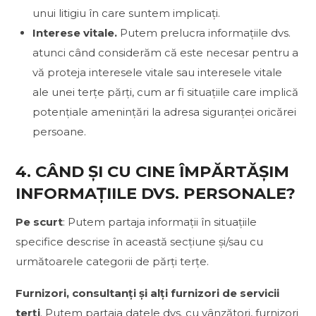
unui litigiu în care suntem implicați.
Interese vitale.
Putem prelucra informațiile dvs.
atunci când considerăm că este necesar pentru a
vă proteja interesele vitale sau interesele vitale
ale unei terțe părți, cum ar fi situațiile care implică
potențiale amenințări la adresa siguranței oricărei
persoane.
4. CÂND ȘI CU CINE ÎMPĂRTĂȘIM
INFORMAȚIILE DVS. PERSONALE?
Pe scurt
: Putem partaja informații în situațiile
specifice descrise în această secțiune și/sau cu
următoarele categorii de părți terțe.
Furnizori, consultanți și alți furnizori de servicii
terți
. Putem partaja datele dvs. cu vânzători, furnizori