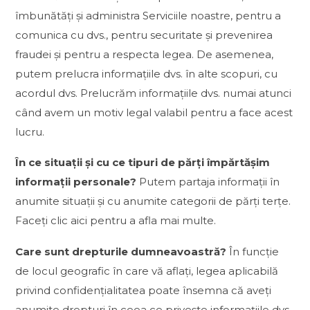
îmbunătăți și administra Serviciile noastre, pentru a
comunica cu dvs., pentru securitate și prevenirea
fraudei și pentru a respecta legea. De asemenea,
putem prelucra informațiile dvs. în alte scopuri, cu
acordul dvs. Prelucrăm informațiile dvs. numai atunci
când avem un motiv legal valabil pentru a face acest
lucru.
În ce situații și cu ce tipuri de părți împărtășim
informații personale?
Putem partaja informații în
anumite situații și cu anumite categorii de părți terțe.
Faceți clic aici pentru a afla mai multe.
Care sunt drepturile dumneavoastră?
În funcție
de locul geografic în care vă aflați, legea aplicabilă
privind confidențialitatea poate însemna că aveți
anumite drepturi în ceea ce privește informațiile dvs.