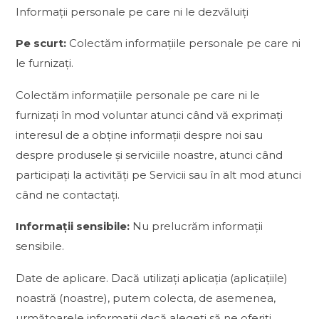
Informații personale pe care ni le dezvăluiți
Pe scurt:
Colectăm informațiile personale pe care ni
le furnizați.
Colectăm informațiile personale pe care ni le
furnizați în mod voluntar atunci când vă exprimați
interesul de a obține informații despre noi sau
despre produsele și serviciile noastre, atunci când
participați la activități pe Servicii sau în alt mod atunci
când ne contactați.
Informații sensibile:
Nu prelucrăm informații
sensibile.
Date de aplicare. Dacă utilizați aplicația (aplicațiile)
noastră (noastre), putem colecta, de asemenea,
următoarele informații dacă alegeți să ne oferiți