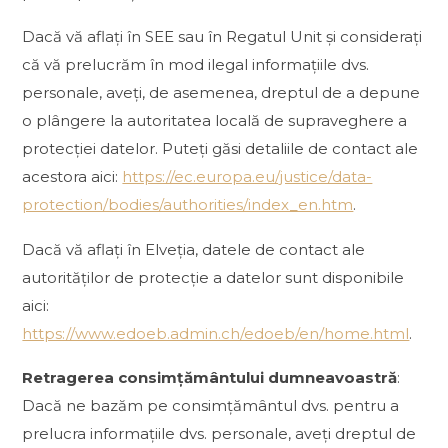
Dacă vă aflați în SEE sau în Regatul Unit și considerați
că vă prelucrăm în mod ilegal informațiile dvs.
personale, aveți, de asemenea, dreptul de a depune
o plângere la autoritatea locală de supraveghere a
protecției datelor. Puteți găsi detaliile de contact ale
acestora aici:
https://ec.europa.eu/justice/data-
protection/bodies/authorities/index_en.htm
.
Dacă vă aflați în Elveția, datele de contact ale
autorităților de protecție a datelor sunt disponibile
aici:
https://www.edoeb.admin.ch/edoeb/en/home.html
.
Retragerea consimțământului dumneavoastră
:
Dacă ne bazăm pe consimțământul dvs. pentru a
prelucra informațiile dvs. personale, aveți dreptul de