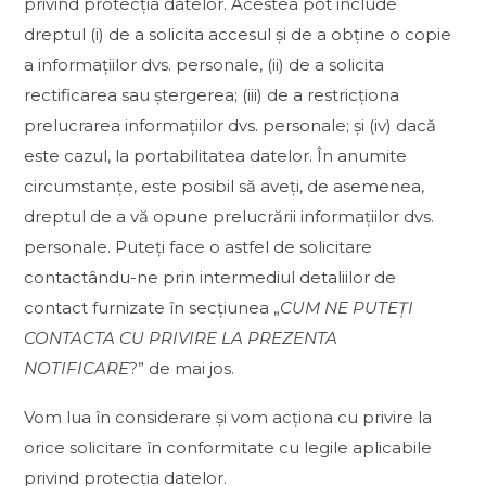
privind protecția datelor. Acestea pot include
dreptul (i) de a solicita accesul și de a obține o copie
a informațiilor dvs. personale, (ii) de a solicita
rectificarea sau ștergerea; (iii) de a restricționa
prelucrarea informațiilor dvs. personale; și (iv) dacă
este cazul, la portabilitatea datelor. În anumite
circumstanțe, este posibil să aveți, de asemenea,
dreptul de a vă opune prelucrării informațiilor dvs.
personale. Puteți face o astfel de solicitare
contactându-ne prin intermediul detaliilor de
contact furnizate în secțiunea „
CUM NE PUTEȚI
CONTACTA CU PRIVIRE LA PREZENTA
NOTIFICARE
?” de mai jos.
Vom lua în considerare și vom acționa cu privire la
orice solicitare în conformitate cu legile aplicabile
privind protecția datelor.