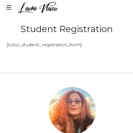
LAURA
Life
VLAICU
Student Registration
&
Career
Change
[tutor_student_registration_form]
Strategist